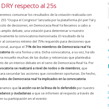
DRY respecto al 25s
remos comunicar los resultados de la votación realizada con
 25S “Ocupa el Congreso” lanzada por la plataforma ¡En pie! Tal y
colo de decisiones, en Democracia Real Ya llevamos a cabo a
 amplio debate, una votación para determinar si nuestro
ctivamente la convocatoria mencionada. El resultado de la
gar al consenso mínimo del 75% requerido para decisiones que
acional, aunque el
71% de los miembros de Democracia real Ya
catoria
de una forma u otra. Dicha convocatoria, a su vez, ha ido
 ha resuelto muchas de las dudas y reticencias que planteaba
eto de un intenso debate en el seno de Democracia Real Ya. Por
nvocatoria se realizará a nivel de nodos o de miembros
, que
 para secundar las acciones que consideren oportunas. De hecho,
dos de Democracia real Ya implicados en la convocatoria
.
ideramos que
la acción va en la línea de lo defendido
por nuestro
dadanos y ciudadanas
a que se informen al respecto a través de
en su participación en el evento: