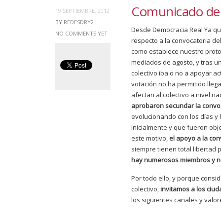
Comunicado de 
19 SEPTIEMBRE, 2012
BY
REDESDRY2
Desde Democracia Real Ya que
NO COMMENTS YET
respecto a la convocatoria del
como establece nuestro proto
mediados de agosto, y tras un
colectivo iba o no a apoyar a
votación no ha permitido lle
afectan al colectivo a nivel n
aprobaron secundar la convo
evolucionando con los días y
inicialmente y que fueron obj
este motivo,
el apoyo a la co
siempre tienen total libertad
hay numerosos miembros y no
Por todo ello, y porque cons
colectivo,
invitamos a los ciu
los siguientes canales y valor