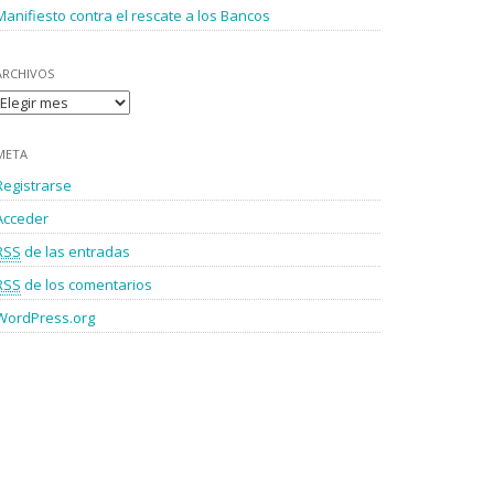
Manifiesto contra el rescate a los Bancos
ARCHIVOS
Archivos
META
Registrarse
Acceder
RSS
de las entradas
RSS
de los comentarios
WordPress.org