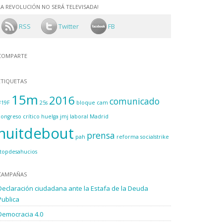
LA REVOLUCIÓN NO SERÁ TELEVISADA!
RSS
Twitter
FB
COMPARTE
ETIQUETAS
15m
2016
comunicado
#19F
25s
bloque
cam
congreso
crítico
huelga
jmj
laboral
Madrid
nuitdebout
prensa
pah
reforma
socialstrike
stopdesahucios
CAMPAÑAS
Declaración ciudadana ante la Estafa de la Deuda
Publica
Democracia 4.0