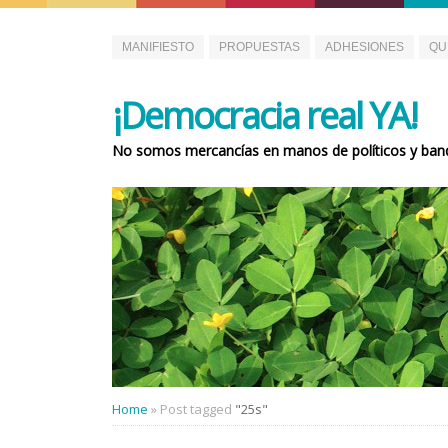
MANIFIESTO
PROPUESTAS
ADHESIONES
QU
¡Democracia real YA!
No somos mercancías en manos de políticos y ban
Home
»
Post tagged
"25s"