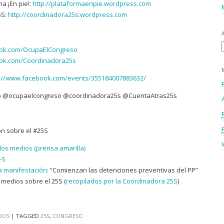
a ¡En pie!:
http://plataformaenpie.wordpress.com
5S:
http://coordinadora25s.wordpress.com
ook.com/OcupaElCongreso
ook.com/Coordinadora25s
s://www.facebook.com/events/355184007883632/
so @ocupaelcongreso @coordinadora25s @CuentaAtras25s
ón sobre el #25S
 los medios (prensa amarilla)
-S
a manifestación
: “Comienzan las detenciones preventivas del PP”
medios sobre el 25S (
recopilados por la Coordinadora 25S
)
DOS
|
TAGGED
25S
,
CONGRESO