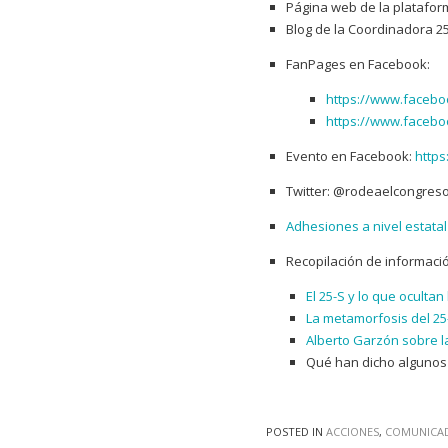
Página web de la plataform
Blog de la Coordinadora 2
FanPages en Facebook:
https://www.faceb
https://www.faceb
Evento en Facebook:
http
Twitter: @rodeaelcongre
Adhesiones a nivel estatal
Recopilación de informaci
El 25-S y lo que ocultan
La metamorfosis del 25
Alberto Garzón sobre l
Qué han dicho algunos 
POSTED IN
ACCIONES
,
COMUNICA