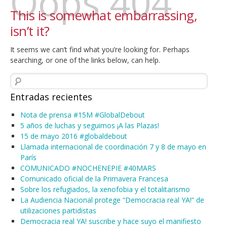
Oops 404
This is somewhat embarrassing,
isn’t it?
It seems we can’t find what you’re looking for. Perhaps
searching, or one of the links below, can help.
Buscar:
Entradas recientes
Nota de prensa #15M #GlobalDebout
5 años de luchas y seguimos ¡A las Plazas!
15 de mayo 2016 #globaldebout
Llamada internacional de coordinación 7 y 8 de mayo en
París
COMUNICADO #NOCHENEPIE #40MARS
Comunicado oficial de la Primavera Francesa
Sobre los refugiados, la xenofobia y el totalitarismo
La Audiencia Nacional protege “Democracia real YA!” de
utilizaciones partidistas
Democracia real YA! suscribe y hace suyo el manifiesto